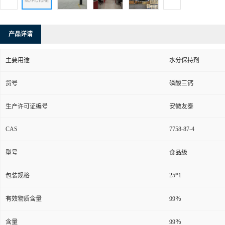
产品详请
主要用途
水分保持剂
货号
磷酸三钙
生产许可证编号
安徽友泰
CAS
7758-87-4
型号
食品级
25*1
包装规格
有效物质含量
99％
含量
99％