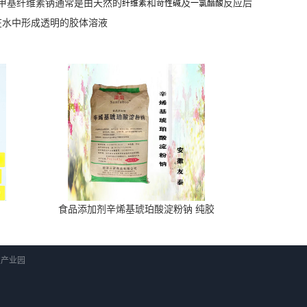
甲基纤维素钠通常是由天然的
和
及
反应后
纤维素
苛性碱
一氯醋酸
在水中形成透明的胶体溶液
食品添加剂辛烯基琥珀酸淀粉钠 纯胶
科技产业园