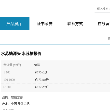
产品展厅
证书荣誉
联系方式
在线留
水苏糖源头 水苏糖报价
起订量 (公斤)
价格
1-100
￥
175 /公斤
100-1000
￥
173 /公斤
≥1000
￥
172 /公斤
品牌：
安徽友泰
产地：
中国 安徽合肥