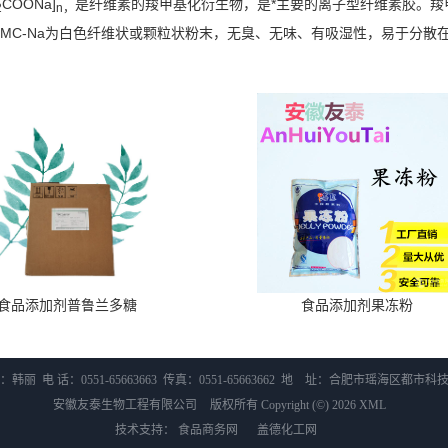
COONa]
是纤维素的羧甲基化衍生物，是*主要的离子型纤维素胶。羧
2
n
，
MC-Na为白色纤维状或颗粒状粉末，无臭、无味、有吸湿性，易于分散
食品添加剂普鲁兰多糖
食品添加剂果冻粉
韩丽 电 话：0551-65663663 传真：0551-65663662 地 址：合肥市瑶海区都市
安徽友泰生物工程有限公司
版权所有 Copyright (©) 2026
XML
技术支持：
食品商务网
盖德化工网