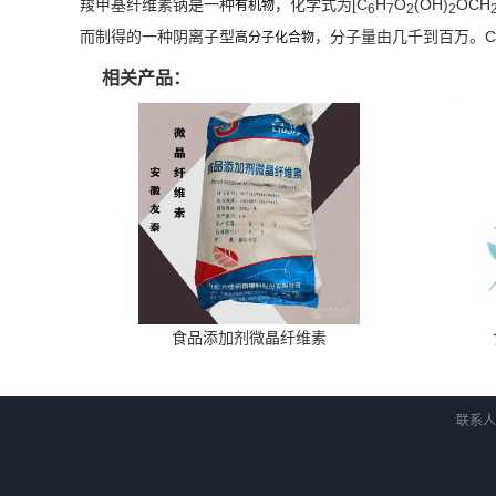
羧甲基纤维素钠是一种
，化学式为[C
H
O
(OH)
OCH
有机物
6
7
2
2
而制得的一种阴离子型
，分子量由几千到百万。C
高分子化合物
相关产品：
食品添加剂微晶纤维素
联系人：