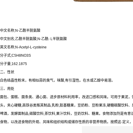
中文名称;N-乙酰半胱氨酸
中文别名;乙酰半胱氨酸;N-乙酰- L半胱氨酸
英文名称;N-Acetyl-L-cysteine
分子式;C5H8NO3S
分子量;162.1875
二、性状
白色结晶性粉末，有相似蒜的臭气，味酸,有引湿性。在水或乙醇中易溶。
三、用处
面包、蛋糕、面条类、通心面、进步原材料利用率，改进口感和风味。可用于果泥，
头，夹心硬糖,高铁谷类叛其制品,乳粉,胶基糖果，豆奶粉、豆粉果冻,硬糖碳酸饮料、果
啤酒，发酵面制品,碳酸饮料,茶饮料,果汁饮料，豆奶饮料、糖果。食物添加剂是有意
食物，以改进食物的外观、风味和组织结构或储存性质的非营养物质。按照这-定义，