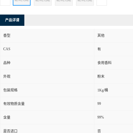
产品详请
香型
其他
CAS
有
品种
食用香料
外观
粉末
包装规格
1Kg/桶
99
有效物质含量
99%
含量
是否进口
否