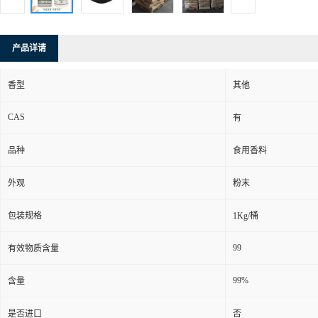
产品详请
香型
其他
CAS
有
品种
食用香料
外观
粉末
包装规格
1Kg/桶
99
有效物质含量
99%
含量
是否进口
否