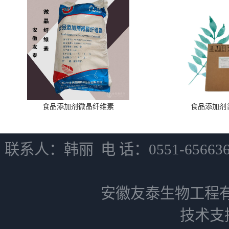
食品添加剂微晶纤维素
食品添加剂
联系人：韩丽 电 话：0551-6566
安徽友泰生物工程
技术支