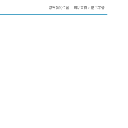
您当前的位置：
网站首页
>
证书荣誉