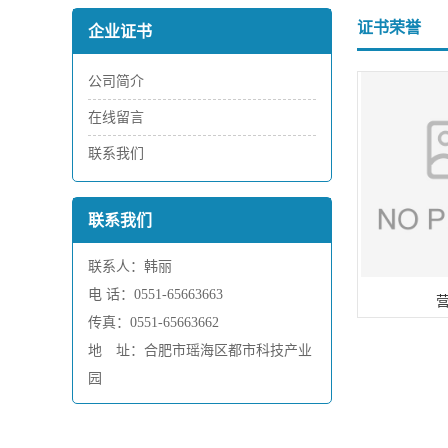
证书荣誉
企业证书
公司简介
在线留言
联系我们
联系我们
联系人：韩丽
电 话：0551-65663663
传真：0551-65663662
地 址：合肥市瑶海区都市科技产业
园