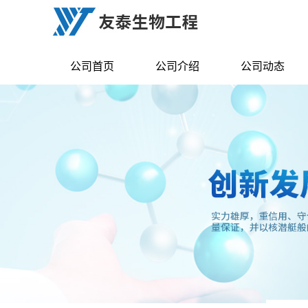
公司首页
公司介绍
公司动态