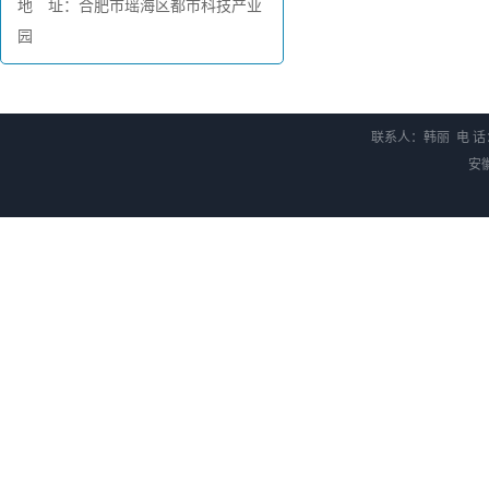
地 址：合肥市瑶海区都市科技产业
园
联系人：韩丽 电 话：0
安