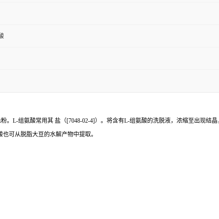
酸
粉。L-组氨酸常用其 盐（[7048-02-4]）。将含有L-组氨酸的洗脱液，浓缩至出现
氨酸也可从脱脂大豆的水解产物中提取。