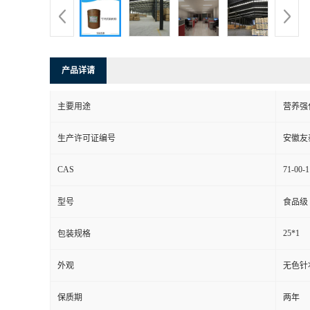
产品详请
主要用途
营养强
生产许可证编号
安徽友
CAS
71-00-1
型号
食品级
25*1
包装规格
外观
无色针
保质期
两年