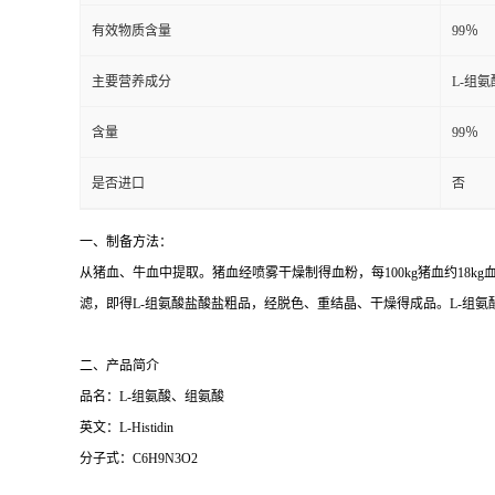
有效物质含量
99％
主要营养成分
L-组氨
含量
99％
是否进口
否
一、制备方法：
从猪血、牛血中提取。猪血经喷雾干燥制得血粉，每100kg猪血约18kg血
滤，即得L-组氨酸盐酸盐粗品，经脱色、重结晶、干燥得成品。L-组
二、产品简介
品名：L-组氨酸、组氨酸
英文：L-Histidin
分子式：C6H9N3O2