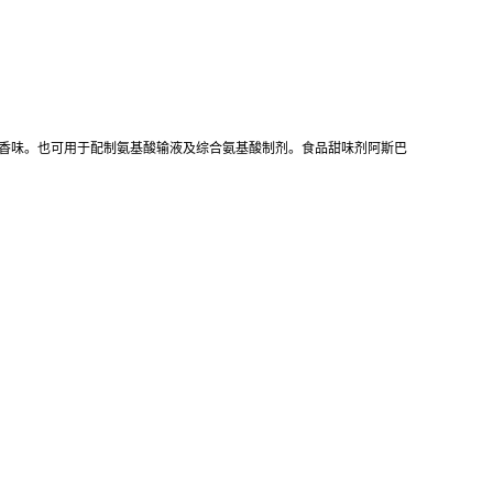
食品香味。也可用于配制氨基酸输液及综合氨基酸制剂。食品甜味剂阿斯巴