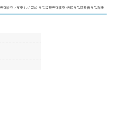
养强化剂
>
友泰 L-组氨酸 食品级营养强化剂 焙烤食品可改善食品香味