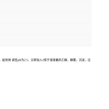
结晶，趁热用 调至pH为2.5，立即加入2倍于溶液量的乙醇，静置，沉淀，过