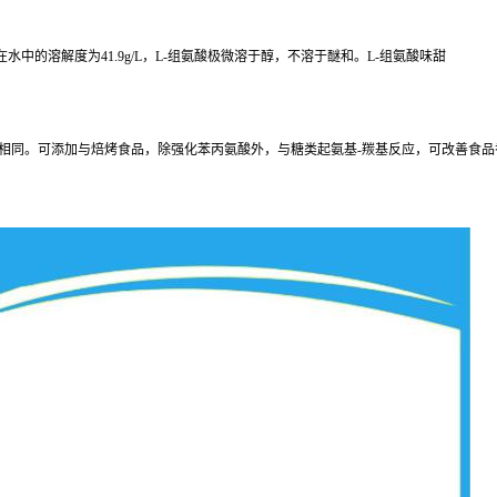
在水中的溶解度为41.9g/L，L-组氨酸极微溶于醇，不溶于醚和。L-组氨酸味甜
的效果相同。可添加与焙烤食品，除强化苯丙氨酸外，与糖类起氨基-羰基反应，可改善