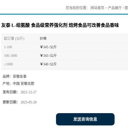
您当前的位置：
网站首页
>
产品展厅
>
营
友泰 L-组氨酸 食品级营养强化剂 焙烤食品可改善食品香味
起订量 (公斤)
价格
1-100
￥
345 /公斤
100-1000
￥
343 /公斤
≥1000
￥
340 /公斤
品牌：
安徽友泰
产地：
中国 安徽合肥
发布日期：
2021-12-27
更新日期：
2025-05-28
发送咨询信息