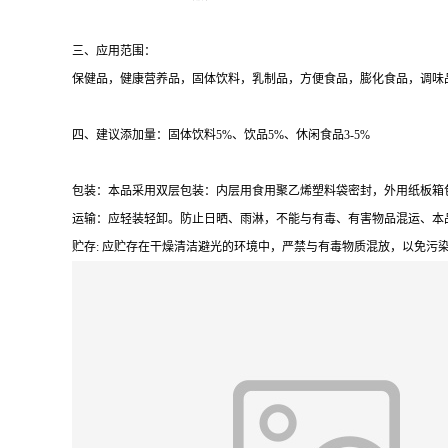
三、应用范围：
保健品，健康营养品，固体饮料，乳制品，方便食品，膨化食品，调味
四、建议添加量：固体饮料5%、饮品5%、休闲食品3-5%
包装：本品采用双层包装：内层用食用聚乙烯塑料袋密封，外用纸板箱包
运输：应轻装轻卸。防止日晒、雨淋，不能与有毒、有害物品混运、本
贮存: 应贮存在干燥清洁避光的环境中，严禁与有毒物质混放，以免污