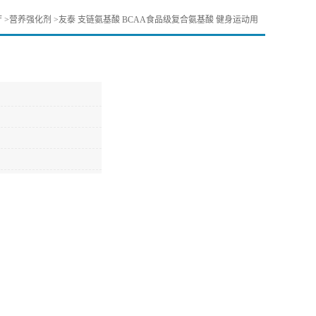
厅
>
营养强化剂
>
友泰 支链氨基酸 BCAA食品级复合氨基酸 健身运动用