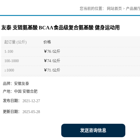
您当前的位置：
网站首页
>
产品展
友泰 支链氨基酸 BCAA食品级复合氨基酸 健身运动用
起订量 (公斤)
价格
1-100
￥
76 /公斤
100-1000
￥
74 /公斤
≥1000
￥
71 /公斤
品牌：
安徽友泰
产地：
中国 安徽合肥
发布日期：
2021-12-27
更新日期：
2025-05-28
发送咨询信息