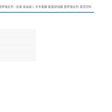
营养强化剂
>
友泰 食品级 L-天冬氨酸 氨基琥珀酸 营养强化剂 清凉饮料