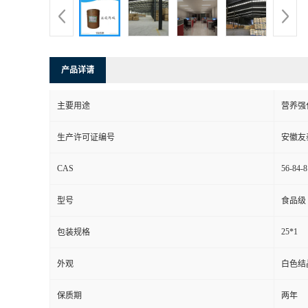
产品详请
主要用途
营养强
生产许可证编号
安徽友
CAS
56-84-8
型号
食品级
25*1
包装规格
外观
白色结
保质期
两年