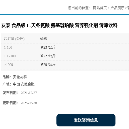
您当前的位置：
网站首页
>
产品展厅
>
友泰 食品级 L-天冬氨酸 氨基琥珀酸 营养强化剂 清凉饮料
起订量 (公斤)
价格
1-100
￥
23 /公斤
100-1000
￥
22 /公斤
≥1000
￥
20 /公斤
品牌：
安徽友泰
产地：
中国 安徽合肥
发布日期：
2021-12-27
更新日期：
2025-05-28
发送咨询信息