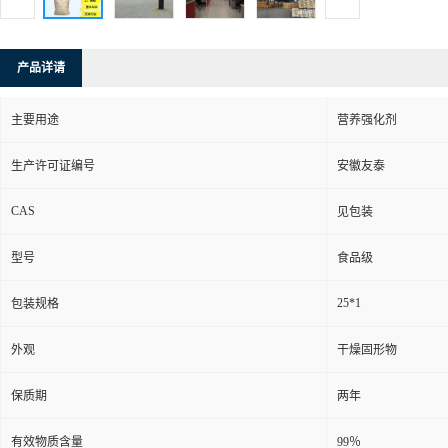
产品详请
主要用途
营养强化剂
生产许可证编号
安徽友泰
CAS
见包装
型号
食品级
25*1
包装规格
外观
干燥固形物
保质期
两年
有效物质含量
99％