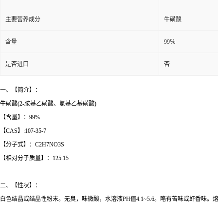
主要营养成分
牛磺酸
含量
99％
是否进口
否
一、【简介】：
牛磺酸(2-胺基乙磺酸、氨基乙基磺酸)
【含量】：99%
【CAS】:107-35-7
【分子式】：C2H7NO3S
【相对分子质量】：125.15
二、【性状】：
白色结晶或结晶性粉末。无臭，味微酸，水溶液PH值4.1~5.6。略有苦味或虾香味。