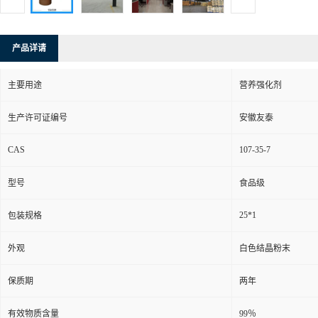
产品详请
主要用途
营养强化剂
生产许可证编号
安徽友泰
CAS
107-35-7
型号
食品级
25*1
包装规格
外观
白色结晶粉末
保质期
两年
有效物质含量
99％