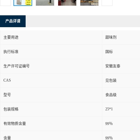
产品详请
主要用途
甜味剂
执行标准
国标
生产许可证编号
安徽友泰
CAS
见包装
型号
食品级
25*1
包装规格
有效物质含量
99％
含量
99％