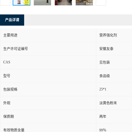
产品详请
主要用途
营养强化剂
生产许可证编号
安徽友泰
CAS
见包装
型号
食品级
25*1
包装规格
外观
淡黄色粉末
保质期
两年
有效物质含量
99％