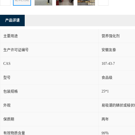
产品详请
主要用途
营养强化剂
生产许可证编号
安徽友泰
CAS
107-43-7
型号
食品级
25*1
包装规格
外观
易吸潮的鳞状或棱状
保质期
两年
有效物质含量
99％