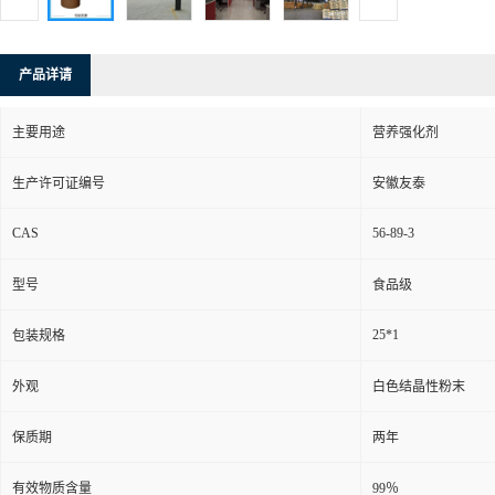
产品详请
主要用途
营养强化剂
生产许可证编号
安徽友泰
CAS
56-89-3
型号
食品级
25*1
包装规格
外观
白色结晶性粉末
保质期
两年
有效物质含量
99％