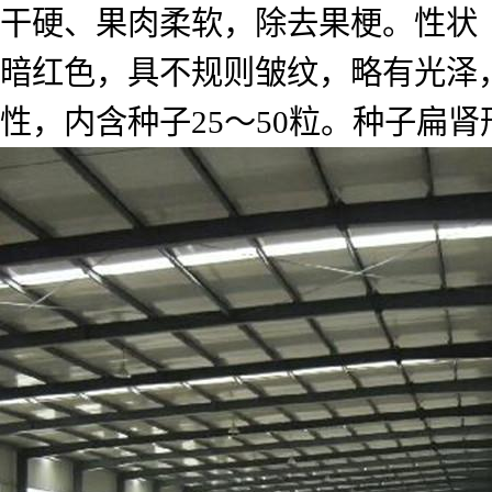
干硬、果肉柔软，除去果梗。性状 
暗红色，具不规则皱纹，略有光泽
性，内含种子25～50粒。种子扁肾