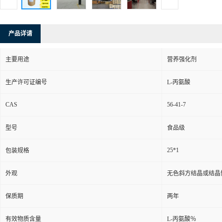
产品详请
主要用途
营养强化剂
生产许可证编号
L-丙氨酸
CAS
56-41-7
型号
食品级
25*1
包装规格
外观
无色斜方结晶或结晶
保质期
两年
有效物质含量
L-丙氨酸％