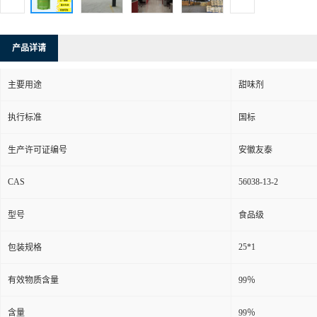
产品详请
主要用途
甜味剂
执行标准
国标
生产许可证编号
安徽友泰
CAS
56038-13-2
型号
食品级
25*1
包装规格
有效物质含量
99％
含量
99％