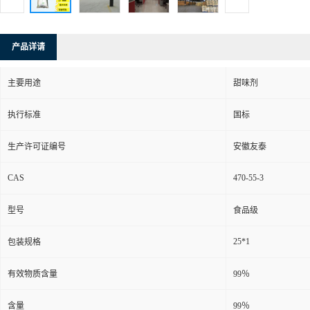
产品详请
主要用途
甜味剂
执行标准
国标
生产许可证编号
安徽友泰
CAS
470-55-3
型号
食品级
25*1
包装规格
有效物质含量
99％
含量
99％