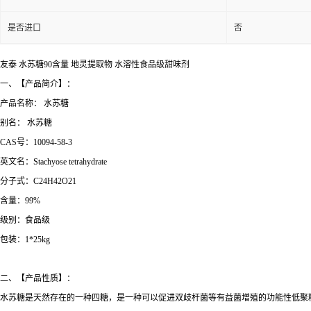
是否进口
否
友泰 水苏糖90含量 地灵提取物 水溶性食品级甜味剂
一、【产品简介】：
产品名称： 水苏糖
别名： 水苏糖
CAS号：10094-58-3
英文名：Stachyose tetrahydrate
分子式：C24H42O21
含量：99%
级别：食品级
包装：1*25kg
二、【产品性质】：
水苏糖是天然存在的一种四糖，是一种可以促进双歧杆菌等有益菌增殖的功能性低聚