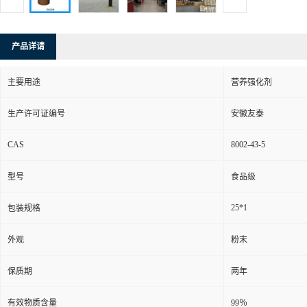
产品详请
主要用途
营养强化剂
生产许可证编号
安徽友泰
CAS
8002-43-5
型号
食品级
25*1
包装规格
外观
粉末
保质期
两年
有效物质含量
99％