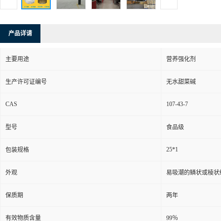
产品详请
主要用途
营养强化剂
生产许可证编号
无水甜菜碱
CAS
107-43-7
型号
食品级
25*1
包装规格
外观
易吸潮的鳞状或棱状
保质期
两年
有效物质含量
99％