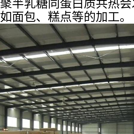
聚半乳糖同蛋白质共热会
如面包、糕点等的加工。