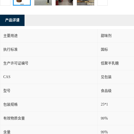
产品详请
主要用途
甜味剂
执行标准
国标
生产许可证编号
低聚半乳糖
CAS
见包装
型号
食品级
25*1
包装规格
有效物质含量
99％
含量
99％