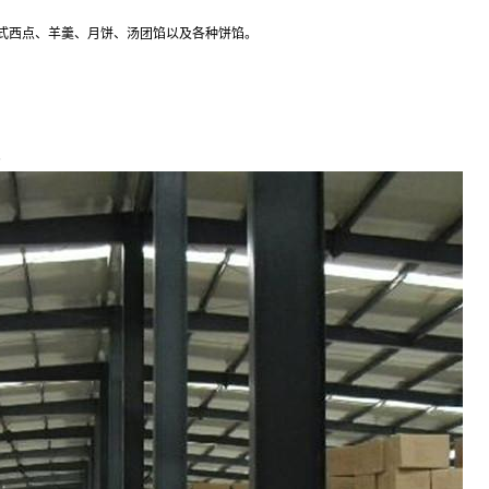
式西点、羊羹、月饼、汤团馅以及各种饼馅。
。