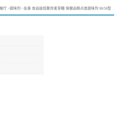
展厅
>
甜味剂
>
友泰 食品级低聚异麦芽糖 保健品糕点类甜味剂 90/50型