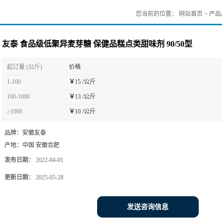
您当前的位置：
网站首页
>
产品
友泰 食品级低聚异麦芽糖 保健品糕点类甜味剂 90/50型
起订量 (公斤)
价格
1-100
￥
15 /公斤
100-1000
￥
13 /公斤
≥1000
￥
10 /公斤
品牌：
安徽友泰
产地：
中国 安徽合肥
发布日期：
2022-04-01
更新日期：
2025-05-28
发送咨询信息