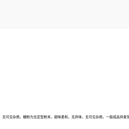
，无可见杂质。糖粉为无定型粉末，甜味柔和，无异味，无可见杂质。一般成品异麦