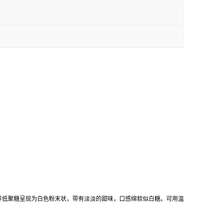
芽低聚糖呈现为白色粉末状，带有淡淡的甜味，口感绵软似白糖。可用温