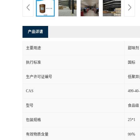
产品详请
主要用途
甜味剂
执行标准
国标
生产许可证编号
低聚异
CAS
499-40-
型号
食品级
25*1
包装规格
有效物质含量
99％