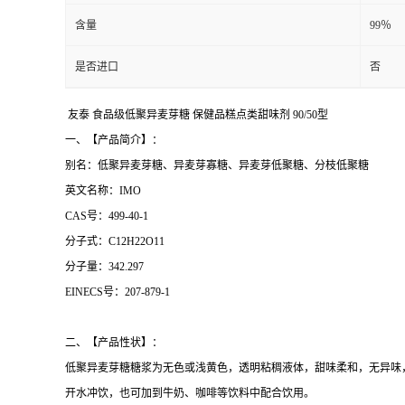
含量
99％
是否进口
否
友泰 食品级低聚异麦芽糖 保健品糕点类甜味剂 90/50型
一、【产品简介】：
别名：低聚异麦芽糖、异麦芽寡糖、异麦芽低聚糖、分枝低聚糖
英文名称：IMO
CAS号：499-40-1
分子式：C12H22O11
分子量：342.297
EINECS号：207-879-1
二、【产品性状】：
低聚异麦芽糖糖浆为无色或浅黄色，透明粘稠液体，甜味柔和，无异味
开水冲饮，也可加到牛奶、咖啡等饮料中配合饮用。