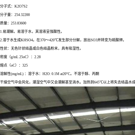
分子式：K2O7S2
分子量：254.32200
质量：253.83600
1.易潮解。易溶于水，其溶液呈强酸性。
2.溶于水生成KHSO4。在370～420℃发生部分分解，放出SO3并转变为硫酸钾。
性状：无色针状结晶或白色结晶粉末，具有吸湿性。
密度（g/mL 25oC）：2.28
熔点（oC）：325
溶解性(mg/mL) ：溶于水：H2O: 0.1M at20°C。不溶于醇、丙酮
干燥空气中会风化，潮湿空气中又会潮解甚至淌水。加热到645℃以上将失去结晶水