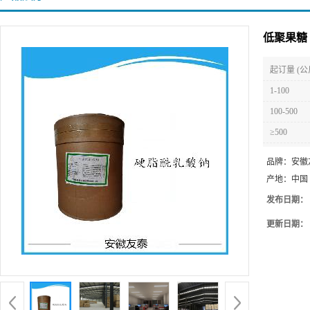
低聚果糖
起订量 (公
1-100
100-500
≥500
品牌：
安徽
产地：
中国
发布日期：
更新日期：