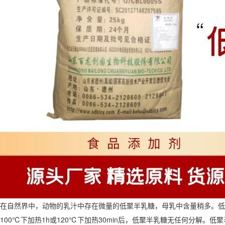
在自然界中，动物的乳汁中存在微量的低聚半乳糖，母乳中含量稍多。低聚
100℃下加热1h或120℃下加热30min后，低聚半乳糖无任何分解