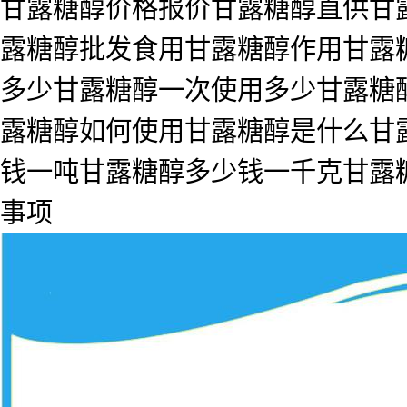
甘露糖醇价格报价甘露糖醇直供甘露
露糖醇批发食用甘露糖醇作用甘露
多少甘露糖醇一次使用多少甘露糖
露糖醇如何使用甘露糖醇是什么甘
钱一吨甘露糖醇多少钱一千克甘露
事项