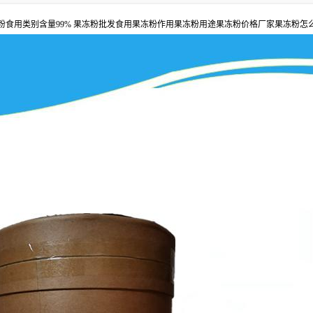
粉食用类别含量99% 果冻粉批发食用果冻粉作用果冻粉用途果冻粉价格厂家果冻粉