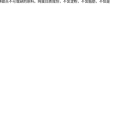
等各种甜点不可或缺的原料。纯蛋白质成份，不含淀粉，不含脂肪，不但是