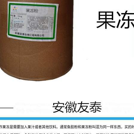
作果冻是需要加入果汁或者其他饮料。通常鱼胶粉和果冻粉叫混为同一样东西，买的