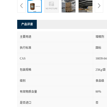
产品详请
主要用途
增稠剂
执行标准
国标
CAS
16039-64
包装规格
25Kg/袋
级别
食品级
有效物质含量
99％
是否进口
否