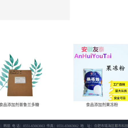
食品添加剂普鲁兰多糖
食品添加剂果冻粉
韩丽 电 话：0551-65663663 传真：0551-65663662 地 址：合肥市瑶海区都市