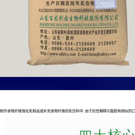
制作食物纤维强化乳制品或补充食物纤维的乳饮料中. 由于抗性糊精与脂肪有相似的口