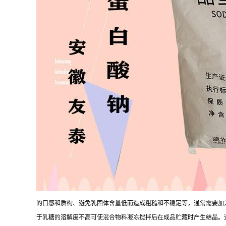
的口感和质构、避免乳固体含量低而造成粗糙和不稳定等，通常需要加入
于乳糖的溶解度不高可使混合物料凝冻搅拌后在成品贮藏时产生结晶。造