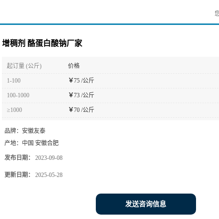
增稠剂 酪蛋白酸钠厂家
起订量 (公斤)
价格
1-100
￥
75 /公斤
100-1000
￥
73 /公斤
≥1000
￥
70 /公斤
品牌：
安徽友泰
产地：
中国 安徽合肥
发布日期：
2023-09-08
更新日期：
2025-05-28
发送咨询信息