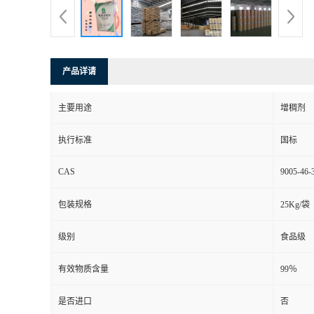
产品详请
主要用途
增稠剂
执行标准
国标
CAS
9005-46-
包装规格
25Kg/袋
级别
食品级
有效物质含量
99％
是否进口
否