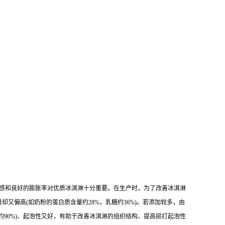
感和良好的膨胀率对优质冰淇淋十分重要。在生产时，为了改善冰淇淋
偏高(如奶粉的蛋白质含量约28%，乳糖约36%)。若添加较多，由
90%)、起泡性又好，有助于改善冰淇淋的组织结构、提高损打起泡性