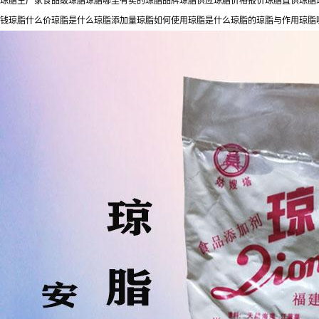
琼脂生产家食品级琼脂琼脂哪里有卖的琼脂品牌琼脂供应琼脂价格报价琼脂直供琼脂现
钱琼脂什么价琼脂是什么琼脂添加量琼脂如何使用琼脂是什么琼脂的琼脂与作用琼脂