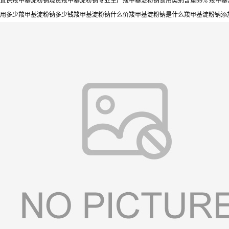
直供羧甲基淀粉钠现货羧甲基淀粉钠专业生产羧甲基淀粉钠食用类别含量99% 羧甲
用多少羧甲基淀粉钠多少钱羧甲基淀粉钠什么价羧甲基淀粉钠是什么羧甲基淀粉钠添