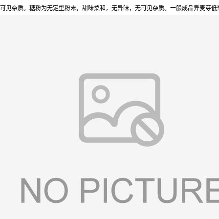
可见杂质。糖粉为无定型粉末，甜味柔和，无异味，无可见杂质。一般成品异麦芽低