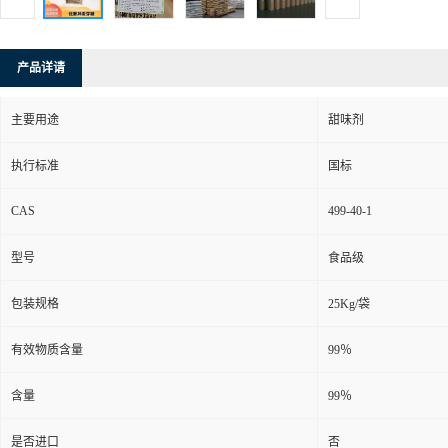
产品详请
主要用途
甜味剂
执行标准
国标
CAS
499-40-1
型号
食品级
包装规格
25Kg/袋
有效物质含量
99％
含量
99％
是否进口
否