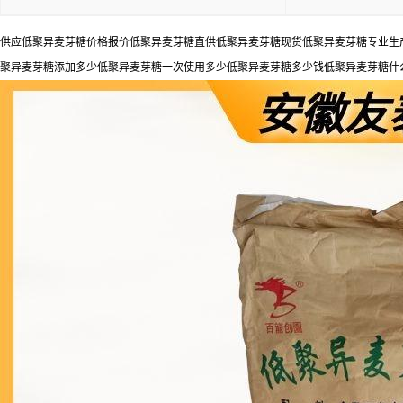
供应低聚异麦芽糖价格报价低聚异麦芽糖直供低聚异麦芽糖现货低聚异麦芽糖专业生产
聚异麦芽糖添加多少低聚异麦芽糖一次使用多少低聚异麦芽糖多少钱低聚异麦芽糖什