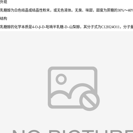
外观
乳糖醇为白色结晶或结晶性粉末，或无色液体。无臭、味甜，甜度为蔗糖的30%～40%、热
结构
乳糖醇的化学本质是4-O-β-D-吡喃半乳糖-D–山梨醇，其分子式为C12H24O1