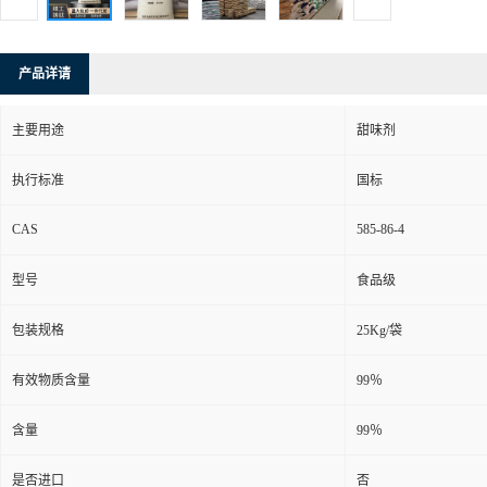
产品详请
主要用途
甜味剂
执行标准
国标
CAS
585-86-4
型号
食品级
包装规格
25Kg/袋
有效物质含量
99％
含量
99％
是否进口
否