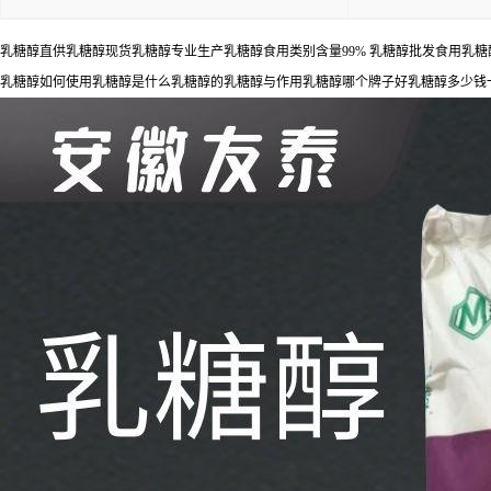
乳糖醇直供乳糖醇现货乳糖醇专业生产乳糖醇食用类别含量99% 乳糖醇批发食用乳
乳糖醇如何使用乳糖醇是什么乳糖醇的乳糖醇与作用乳糖醇哪个牌子好乳糖醇多少钱