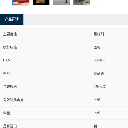
产品详请
主要用途
甜味剂
执行标准
国标
CAS
585-88-6
型号
食品级
包装规格
25Kg/袋
有效物质含量
99％
含量
99％
是否进口
否