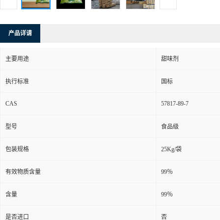
产品详请
主要用途
甜味剂
执行标准
国标
CAS
57817-89-7
型号
食品级
包装规格
25Kg/袋
有效物质含量
99％
含量
99％
是否进口
否