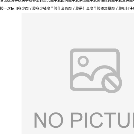
食品级魔芋胶魔芋胶哪里有卖的魔芋胶品牌魔芋胶供应魔芋胶价格报价魔芋胶直供魔芋
胶一次使用多少魔芋胶多少钱魔芋胶什么价魔芋胶是什么魔芋胶添加量魔芋胶如何使