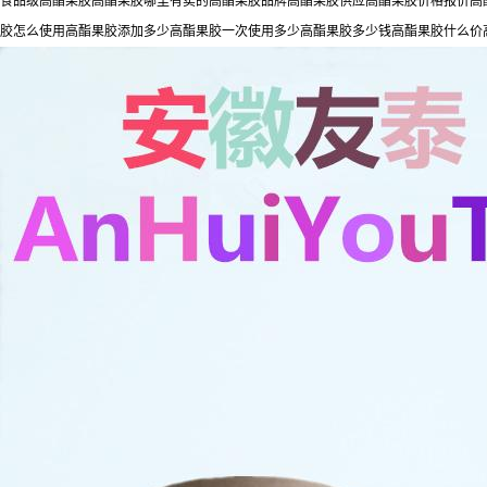
食品级高酯果胶高酯果胶哪里有卖的高酯果胶品牌高酯果胶供应高酯果胶价格报价高酯
胶怎么使用高酯果胶添加多少高酯果胶一次使用多少高酯果胶多少钱高酯果胶什么价