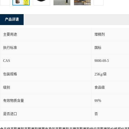
产品详请
主要用途
增稠剂
执行标准
国标
CAS
9000-69-5
包装规格
25Kg/袋
级别
食品级
有效物质含量
99％
是否进口
否