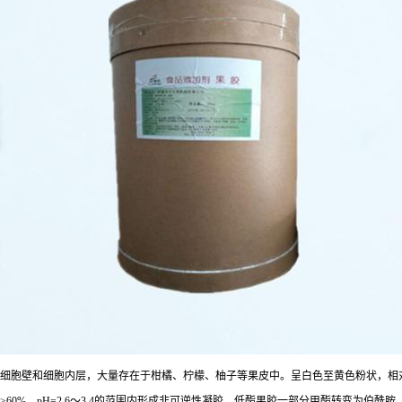
细胞壁和细胞内层，大量存在于柑橘、柠檬、柚子等果皮中。呈白色至黄色粉状，相对分
≥60%、pH=2.6～3.4的范围内形成非可逆性凝胶。低酯果胶一部分甲酯转变为