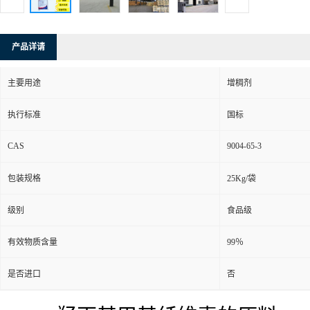
产品详请
主要用途
增稠剂
执行标准
国标
CAS
9004-65-3
包装规格
25Kg/袋
级别
食品级
有效物质含量
99％
是否进口
否