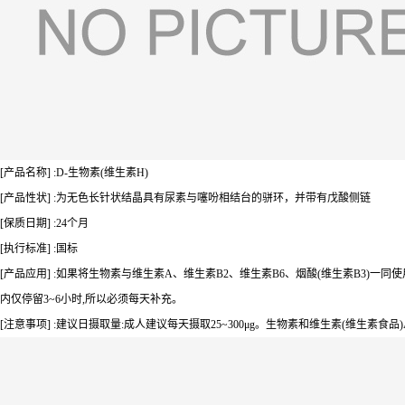
[产品名称] :D-生物素(维生素H)
[产品性状] :为无色长针状结晶具有尿素与噻吩相结台的骈环，并带有戊酸侧链
[保质日期] :24个月
[执行标准] :国标
[产品应用] :如果将生物素与维生素A、维生素B2、维生素B6、烟酸(维生素B3)一
内仅停留3~6小时,所以必须每天补充。
[注意事项] :建议日摄取量:成人建议每天摄取25~300μg。生物素和维生素(维生素食品)