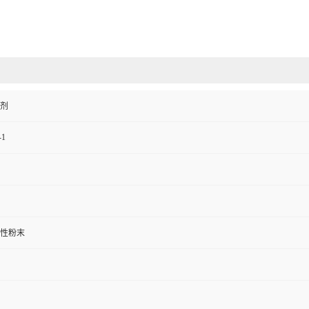
剂
-1
性粉末