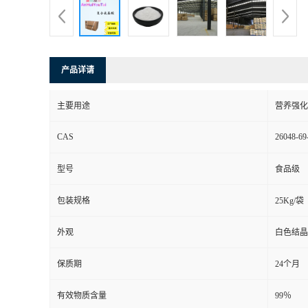
产品详请
主要用途
营养强化
CAS
26048-69
型号
食品级
包装规格
25Kg/袋
外观
白色结晶
保质期
24个月
有效物质含量
99％