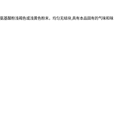
氨基酸粉浅褐色或浅黄色粉末，均匀无结块,具有本品固有的气味和味