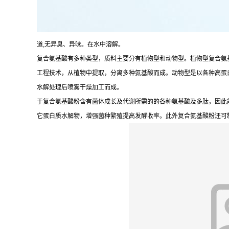
道,无异臭、异味。在水中溶解。
复合氨基酸有多种类型，质料主要分有植物型和动物型。植物型复合氨
工程技术，从植物中提取，分离多种氨基酸而成。动物型是以各种高蛋
水解处理后喷雾干燥加工而成。
于复合氨基酸粉含有菌体成长及代谢所需的的各种氨基酸及多肽，因此
它蛋白质水解物，增强菌种繁殖提高发酵收率。此外复合氨基酸粉还可