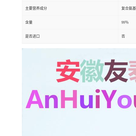
主要营养成分
复合氨基
含量
99％
是否进口
否