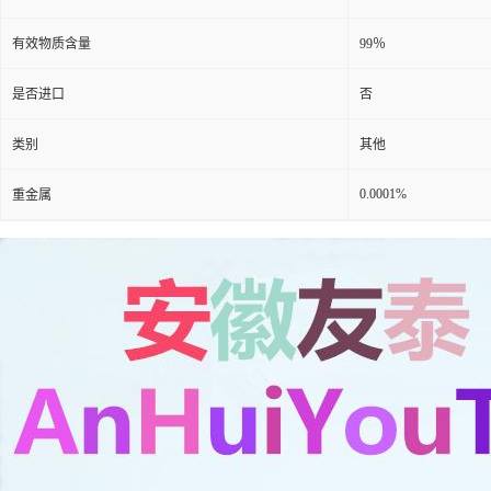
有效物质含量
99％
是否进口
否
类别
其他
0.0001%
重金属