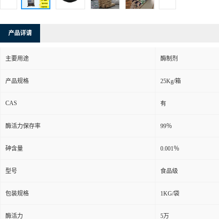
产品详请
主要用途
酶制剂
产品规格
25Kg/箱
CAS
有
酶活力保存率
99％
砷含量
0.001％
型号
食品级
包装规格
1KG/袋
酶活力
5万