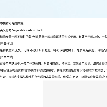
中幅称号:植物炭黑
英文称号:Vegetable carbon black
植物炭是一种不溶性的着 色剂,因此一般以悬浮液的形式使用。首要用于糖块中，一
[产品性状]
色粉状微粒,无臭、无味,不溶于水和溶剂。制法:以植物树干、为质料,经炭化，精制而
[产品用处]
首要用于糖块中,一般用作遮盖剂。别名:植物黑、植物炭、炭黑食用炭黑。焙烤食物/
制品/糖及糖渍食物/糖块/装饰和被膜飧用冰。食物添加剂是有意识地-般以少数添加于
外观、风味和安排结构或贮存性质的非营养物质。依照这-定义，以增强食物营养成