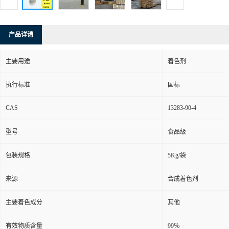
产品详请
主要用途
着色剂
执行标准
国标
CAS
13283-90-4
型号
食品级
包装规格
5Kg/袋
来源
合成着色剂
主要着色成分
其他
有效物质含量
99％