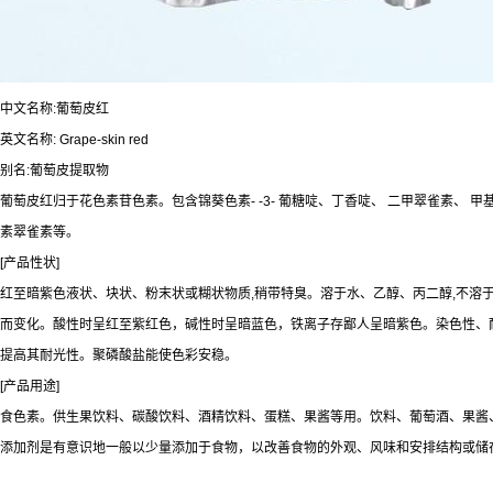
中文名称:葡萄皮红
英文名称: Grape-skin red
别名:葡萄皮提取物
葡萄皮红归于花色素苷色素。包含锦葵色素- -3- 葡糖啶、丁香啶、 二甲翠雀素、 甲基花
素翠雀素等。
[产品性状]
红至暗紫色液状、块状、粉末状或糊状物质,稍带特臭。溶于水、乙醇、丙二醇,不溶于
而变化。酸性时呈红至紫红色，碱性时呈暗蓝色，铁离子存鄙人呈暗紫色。染色性、
提高其耐光性。聚磷酸盐能使色彩安稳。
[产品用途]
食色素。供生果饮料、碳酸饮料、酒精饮料、蛋糕、果酱等用。饮料、葡萄酒、果酱
添加剂是有意识地一般以少量添加于食物，以改善食物的外观、风味和安排结构或储