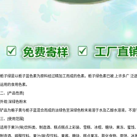
栀子绿是以栀子蓝色素为原料经过精加工而成的色素。栀子绿色素已被.上许多广 泛
运用的食用色素。
二、[产品性质]
外观:深绿色粉末
铲品为梔子黄与栀子蓝混合而成的淡绿色至深绿色粉末易溶于水及乙醇水溶液，不溶
三、[使用范围]
适用于果汁(味)饮料类、制造酒、糕点糕点上彩装、雪糕、冰棍、糖块、果冻、蜜饯
制造酒、碳酸饮料、果汁(味)型饮料、果酱、糖块、糕点果冻、膨化食物、面饼、冰