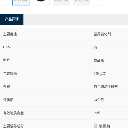
产品详请
主要用途
营养强化剂
CAS
有
型号
食品级
包装规格
25Kg/袋
外观
白色结晶性粉末
保质期
24个月
有效物质含量
99％
主要营养成分
亚1硒/酸钠