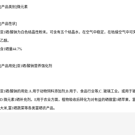
[产品类别]微元素
[产品性状]
亚1硒/酸钠为白色结晶性粉末。可含有五个结晶水，在空气中稳定，在枯燥空气中可
乙醇。
含1硒量44.7%
[产品用处]亚1硒/酸钠营养强化剂
亚1硒/酸钠的用处:A.用于动物饲料添加剂;B.用于、食品行业等;C .玻璃工业。或用
D.微元素1硒补充剂。E用于农业方面，植物吸收后转化为对有益的硒做富1硒苹果，富
大米,富1硒蔬菜等各类富硒农产品。