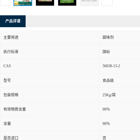
产品详请
主要用途
甜味剂
执行标准
国标
CAS
56038-13-2
型号
食品级
包装规格
25Kg/袋
有效物质含量
99％
含量
99％
是否进口
否