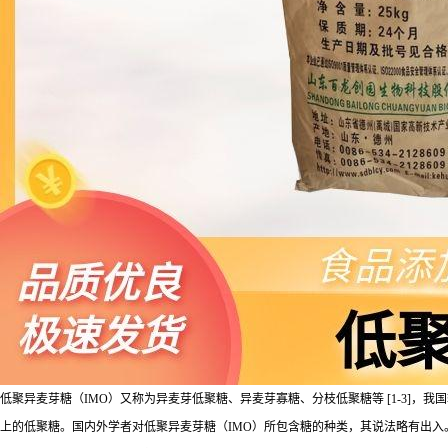
低聚异麦芽糖（IMO）又称为异麦芽低聚糖、异麦芽寡糖、分枝低聚糖等 [1-3]，
上的低聚糖。国内外学者对低聚异麦芽糖（IMO）所包含糖的种类，其说法略有出入