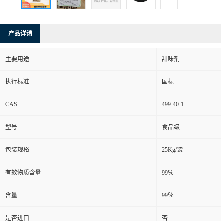
产品详请
主要用途
甜味剂
执行标准
国标
CAS
499-40-1
型号
食品级
包装规格
25Kg/袋
有效物质含量
99％
含量
99％
是否进口
否