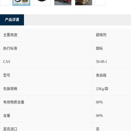
产品详请
主要用途
甜味剂
执行标准
国标
CAS
50-69-1
型号
食品级
包装规格
25Kg/袋
有效物质含量
99％
含量
99％
是否进口
否